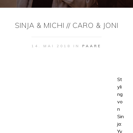
SINJA & MICHI // CARO & JONI
14. MAI 2018 IN
PAARE
St
yli
ng
vo
n
Sin
ja:
Yv